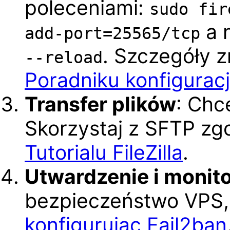
poleceniami:
sudo fir
a 
add-port=25565/tcp
. Szczegóły 
--reload
Poradniku konfiguracj
Transfer plików
: Chc
Skorzystaj z SFTP z
Tutorialu FileZilla
.
Utwardzenie i monit
bezpieczeństwo VPS
konfigurując Fail2ban