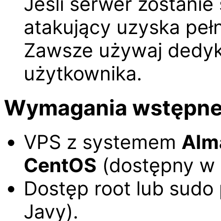
Jeśli serwer zostani
atakujący uzyska peł
Zawsze używaj dedy
użytkownika.
Wymagania wstępn
VPS z systemem
Alm
CentOS
(dostępny w
Dostęp root lub sudo 
Javy).