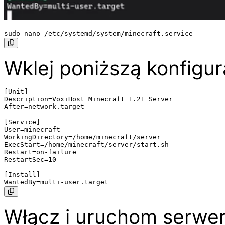
Wklej poniższą konfigur
[Unit]

Description=VoxiHost Minecraft 1.21 Server

After=network.target

[Service]

User=minecraft

WorkingDirectory=/home/minecraft/server

ExecStart=/home/minecraft/server/start.sh

Restart=on-failure

RestartSec=10

[Install]

Włącz i uruchom serwer