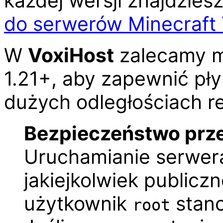
każdej wersji znajdzie
do serwerów Minecraft 
W
Voxi
Host
zalecamy m
1.21+, aby zapewnić pły
dużych odległościach r
Bezpieczeństwo prz
Uruchamianie serwera
jakiejkolwiek publiczne
użytkownik
stano
root