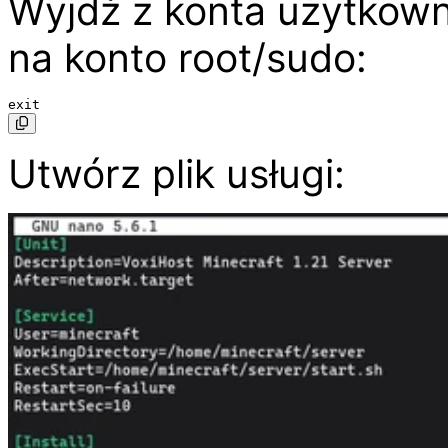
Wyjdź z konta użytkow
na konto root/sudo:
Utwórz plik usługi: