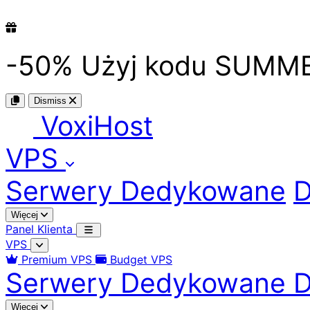
-50%
Użyj kodu
SUMM
Dismiss
Voxi
Host
VPS
Serwery Dedykowane
D
Więcej
Panel Klienta
VPS
Premium VPS
Budget VPS
Serwery Dedykowane
D
Więcej