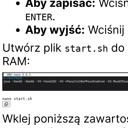
Aby zapisać:
Wciśn
.
ENTER
Aby wyjść:
Wciśnij
Utwórz plik
do 
start.sh
RAM:
Wklej poniższą zawartoś