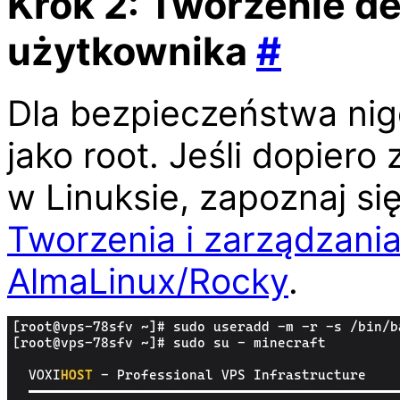
Krok 2: Tworzenie 
użytkownika
#
Dla bezpieczeństwa nig
jako root. Jeśli dopier
w Linuksie, zapoznaj s
Tworzenia i zarządzani
AlmaLinux/Rocky
.