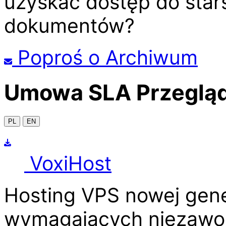
uzyskać dostęp do stars
dokumentów?
Poproś o Archiwum
Umowa SLA
Przeglą
PL
EN
Voxi
Host
Hosting VPS nowej gene
wymagających niezawod