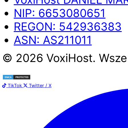
NIP:
6653080651
REGON:
542936383
ASN:
AS211011
©
2026
Voxi
Host
. Wsze
TikTok
Twitter / X