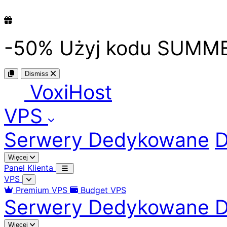
-50%
Użyj kodu
SUMM
Dismiss
Voxi
Host
VPS
Serwery Dedykowane
D
Więcej
Panel Klienta
VPS
Premium VPS
Budget VPS
Serwery Dedykowane
D
Więcej