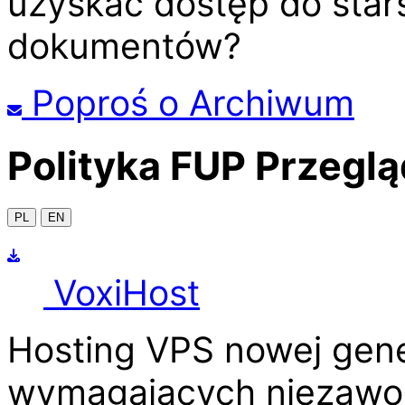
uzyskać dostęp do stars
dokumentów?
Poproś o Archiwum
Polityka FUP
Przeglą
PL
EN
Voxi
Host
Hosting VPS nowej gene
wymagających niezawod