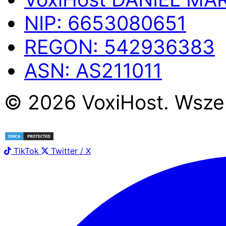
NIP:
6653080651
REGON:
542936383
ASN:
AS211011
©
2026
Voxi
Host
. Wsze
TikTok
Twitter / X