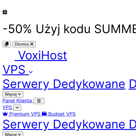
-50%
Użyj kodu
SUMM
Dismiss
Voxi
Host
VPS
Serwery Dedykowane
D
Więcej
Panel Klienta
VPS
Premium VPS
Budget VPS
Serwery Dedykowane
D
Więcej