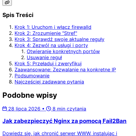
Spis Treści
Krok 1: Uruchom i włącz firewalld
Krok 2: Zrozumienie "Stref"
Krok 3: Sprawdź swoje aktualne reguły
Krok 4: Zezwól na usługi i porty
Otwieranie konkretnych portów
Usuwanie reguł
Krok 5: Przeładuj i zweryfikuj
Zaawansowane: Zezwalanie na konkretne IP
Podsumowanie
Najczęściej zadawane pytania
Podobne wpisy
28 lipca 2026
•
8 min czytania
Jak zabezpieczyć Nginx za pomocą Fail2Ban
Dowiedz się, jak chronić serwer WWW, instalując i