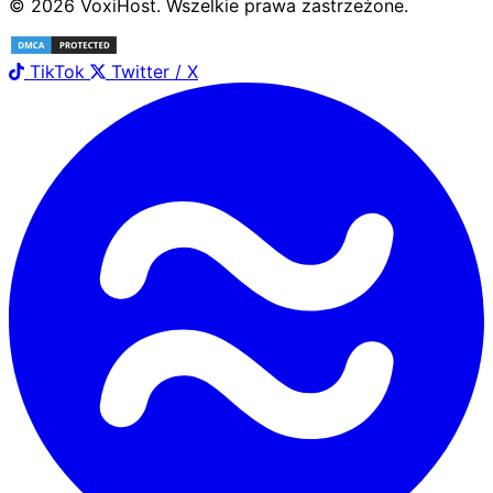
©
2026
Voxi
Host
. Wszelkie prawa zastrzeżone.
TikTok
Twitter / X