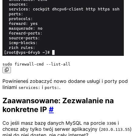
Powinieneś zobaczyć nowo dodane usługi i porty pod
liniami
i
.
services:
ports:
Zaawansowane: Zezwalanie na
konkretne IP
#
Co jeśli masz bazę danych MySQL na porcie
i
3306
chcesz aby tylko twój serwer aplikacyjny (
)
203.0.113.55
miał do niej dostęp, nie cały internet?