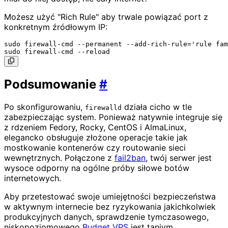
Możesz użyć "Rich Rule" aby trwale powiązać port z
konkretnym źródłowym IP:
sudo firewall-cmd --permanent --add-rich-rule='rule fam
Podsumowanie
#
Po skonfigurowaniu,
działa cicho w tle
firewalld
zabezpieczając system. Ponieważ natywnie integruje się
z rdzeniem Fedory, Rocky, CentOS i AlmaLinux,
elegancko obsługuje złożone operacje takie jak
mostkowanie kontenerów czy routowanie sieci
wewnętrznych. Połączone z
fail2ban
, twój serwer jest
wysoce odporny na ogólne próby siłowe botów
internetowych.
Aby przetestować swoje umiejętności bezpieczeństwa
w aktywnym internecie bez ryzykowania jakichkolwiek
produkcyjnych danych, sprawdzenie tymczasowego,
niskopoziomowego
Budget VPS
jest taniym,