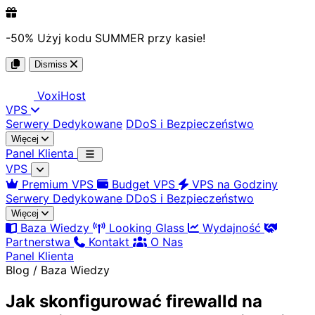
-50%
Użyj kodu
SUMMER
przy kasie!
Dismiss
Voxi
Host
VPS
Serwery Dedykowane
DDoS i Bezpieczeństwo
Więcej
Panel Klienta
VPS
Premium VPS
Budget VPS
VPS na Godziny
Serwery Dedykowane
DDoS i Bezpieczeństwo
Więcej
Baza Wiedzy
Looking Glass
Wydajność
Partnerstwa
Kontakt
O Nas
Panel Klienta
Blog / Baza Wiedzy
Jak skonfigurować firewalld na