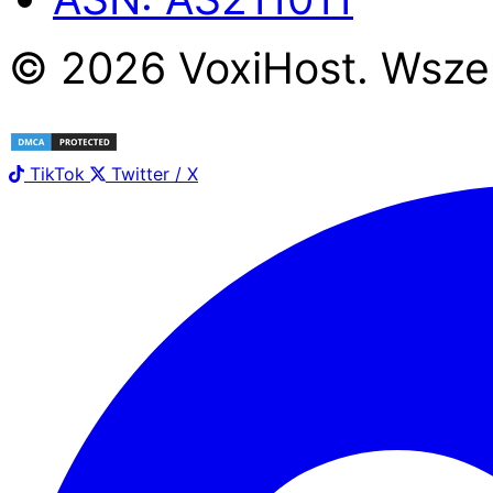
©
2026
Voxi
Host
. Wsze
TikTok
Twitter / X