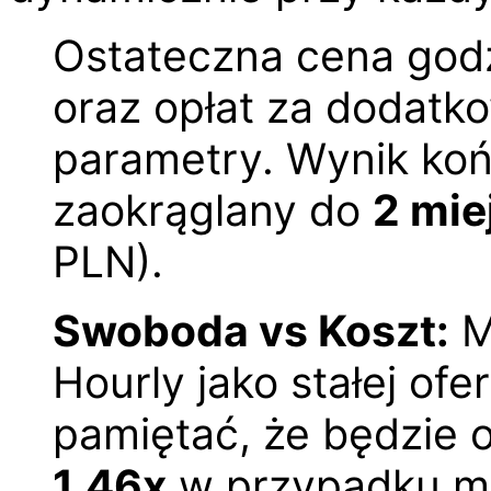
Ostateczna cena god
oraz opłat za dodatk
parametry. Wynik ko
zaokrąglany do
2 mie
PLN).
Swoboda vs Koszt:
M
Hourly jako stałej ofe
pamiętać, że będzie o
1.46x
w przypadku m