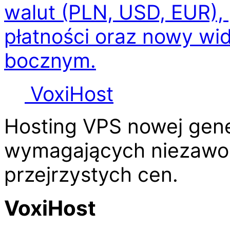
walut (PLN, USD, EUR),
płatności oraz nowy wi
bocznym.
Voxi
Host
Hosting VPS nowej gene
wymagających niezawod
przejrzystych cen.
VoxiHost