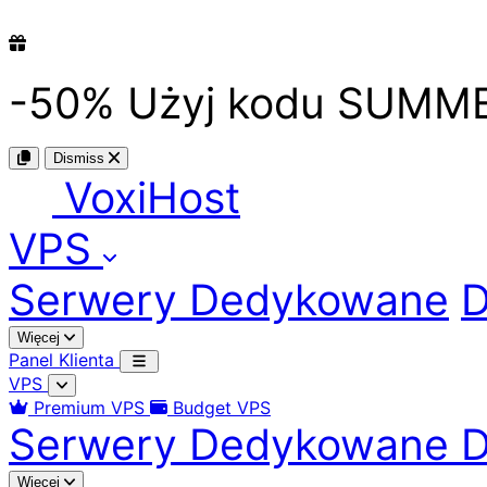
-50%
Użyj kodu
SUMM
Dismiss
Voxi
Host
VPS
Serwery Dedykowane
D
Więcej
Panel Klienta
VPS
Premium VPS
Budget VPS
Serwery Dedykowane
D
Więcej