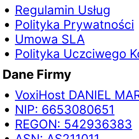
Regulamin Usług
Polityka Prywatności
Umowa SLA
Polityka Uczciwego K
Dane Firmy
Voxi
Host
DANIEL MA
NIP:
6653080651
REGON:
542936383
ASN:
AS211011