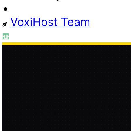
•
VoxiHost Team