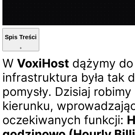
Spis Treści
+
W
Voxi
Host
dążymy do 
infrastruktura była tak
pomysły. Dzisiaj robim
kierunku, wprowadzając 
oczekiwanych funkcji:
H
godzinowo (Hourly Bill