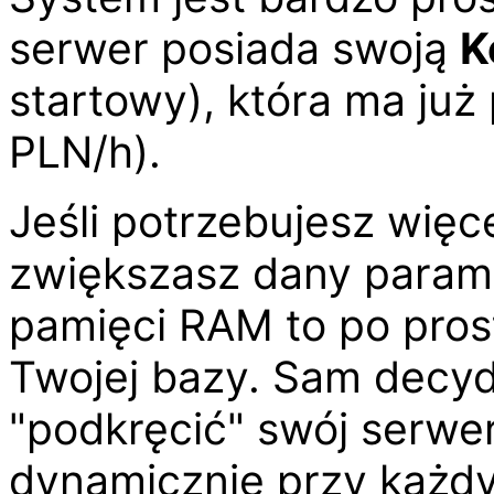
serwer posiada swoją
K
startowy), która ma już
PLN/h).
Jeśli potrzebujesz więc
zwiększasz dany param
pamięci RAM to po pros
Twojej bazy. Sam decyd
"podkręcić" swój serwer,
dynamicznie przy każd